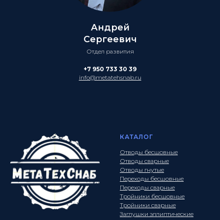
Андрей
Сергеевич
Отдел развития
+7 950 733 30 39
info@metatehsnab.ru
КАТАЛОГ
Отводы бесшовные
Отводы сварные
Отводы гнутые
Переходы бесшовные
Переходы сварные
Тройники бесшовные
Тройники сварные
Заглушки эллиптические