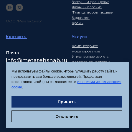
Заглушки фланцевые
Фланцы плоские
Фланцы воротниковые
Задвижки
ООО "МетаТехСнаб"
Краны
Контакты
Услуги
Компьютерное
моделирование
Почта
Инженерные расчеты
info
@metatehsnab.ru
Изделия по чертежам
Мы используем файлы cookie. Чтобы улучшить работу сайта и
предоставить вам больше возможностей. Продолжая
использовать сайт, вы соглашаетесь с
условиями использования
Политика
cookie
.
конфиденциальности
Согласие на обработку
Принять
персональных данных
Соглашение об
использовании файлов
Отклонить
cookies