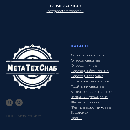
+7 950 733 30 39
info@metatehsnab.ru
КАТАЛОГ
Отводы бесшовные
Отводы сварные
Отводы гнутые
Переходы бесшовные
Переходы сварные
Тройники бесшовные
Тройники сварные
Заглушки эллиптические
Заглушки фланцевые
Фланцы плоские
Фланцы воротниковые
Задвижки
ООО "МетаТехСнаб"
Краны