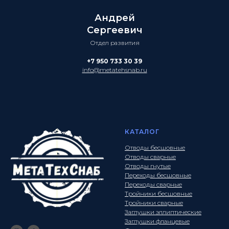
Андрей
Сергеевич
Отдел развития
+7 950 733 30 39
info@metatehsnab.ru
КАТАЛОГ
Отводы бесшовные
Отводы сварные
Отводы гнутые
Переходы бесшовные
Переходы сварные
Тройники бесшовные
Тройники сварные
Заглушки эллиптические
Заглушки фланцевые