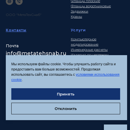
Фланцы плоские
Фланцы воротниковые
Задвижки
ООО "МетаТехСнаб"
Краны
Контакты
Услуги
Компьютерное
моделирование
Почта
Инженерные расчеты
info
@metatehsnab.ru
Изделия по чертежам
Мы используем файлы cookie. Чтобы улучшить работу сайта и
предоставить вам больше возможностей. Продолжая
использовать сайт, вы соглашаетесь с
условиями использования
Политика
cookie
.
конфиденциальности
Согласие на обработку
Принять
персональных данных
Соглашение об
использовании файлов
Отклонить
cookies