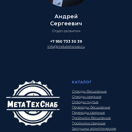
Андрей
Сергеевич
Отдел развития
+7 950 733 30 39
info@metatehsnab.ru
КАТАЛОГ
Отводы бесшовные
Отводы сварные
Отводы гнутые
Переходы бесшовные
Переходы сварные
Тройники бесшовные
Тройники сварные
Заглушки эллиптические