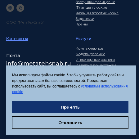
Заглушки фланцевые
Фланцы плоские
Фланцы воротниковые
Задвижки
ООО "МетаТехСнаб"
Краны
Контакты
Услуги
Компьютерное
моделирование
Почта
Инженерные расчеты
info
@metatehsnab.ru
Изделия по чертежам
Мы используем файлы cookie. Чтобы улучшить работу сайта и
предоставить вам больше возможностей. Продолжая
использовать сайт, вы соглашаетесь с
условиями использования
Политика
cookie
.
конфиденциальности
Согласие на обработку
Принять
персональных данных
Соглашение об
использовании файлов
Отклонить
cookies