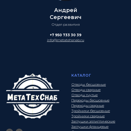
Андрей
Сергеевич
Отдел развития
+7 950 733 30 39
info@metatehsnab.ru
КАТАЛОГ
Отводы бесшовные
Отводы сварные
Отводы гнутые
Переходы бесшовные
Переходы сварные
Тройники бесшовные
Тройники сварные
Заглушки эллиптические
Заглушки фланцевые