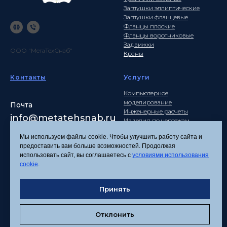
Заглушки эллиптические
Заглушки фланцевые
Фланцы плоские
Фланцы воротниковые
Задвижки
ООО "МетаТехСнаб"
Краны
Контакты
Услуги
Компьютерное
моделирование
Почта
Инженерные расчеты
info
@metatehsnab.ru
Изделия по чертежам
Мы используем файлы cookie. Чтобы улучшить работу сайта и
предоставить вам больше возможностей. Продолжая
использовать сайт, вы соглашаетесь с
условиями использования
Политика
cookie
.
конфиденциальности
Согласие на обработку
персональных данных
Принять
Соглашение об
использовании файлов
Отклонить
cookies