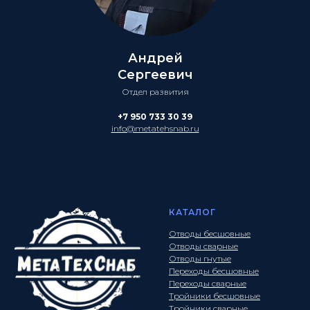
Андрей
Сергеевич
Отдел развития
+7 950 733 30 39
info@metatehsnab.ru
КАТАЛОГ
Отводы бесшовные
Отводы сварные
Отводы гнутые
Переходы бесшовные
Переходы сварные
Тройники бесшовные
Тройники сварные