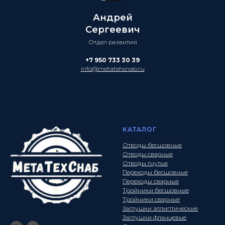
Андрей
Сергеевич
Отдел развития
+7 950 733 30 39
info@metatehsnab.ru
КАТАЛОГ
Отводы бесшовные
Отводы сварные
Отводы гнутые
Переходы бесшовные
Переходы сварные
Тройники бесшовные
Тройники сварные
Заглушки эллиптические
Заглушки фланцевые