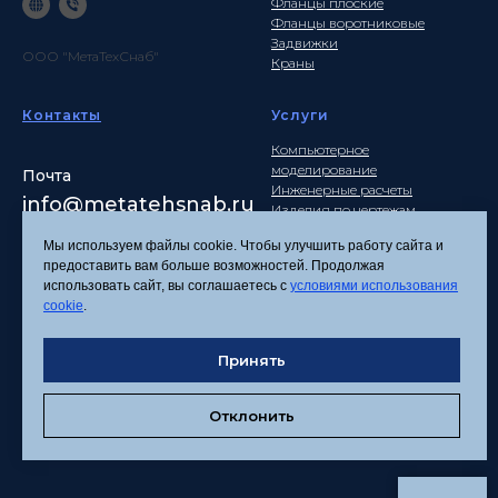
Фланцы плоские
Фланцы воротниковые
Задвижки
ООО "МетаТехСнаб"
Краны
Контакты
Услуги
Компьютерное
моделирование
Почта
Инженерные расчеты
info
@metatehsnab.ru
Изделия по чертежам
Мы используем файлы cookie. Чтобы улучшить работу сайта и
предоставить вам больше возможностей. Продолжая
использовать сайт, вы соглашаетесь с
условиями использования
Политика
cookie
.
конфиденциальности
Согласие на обработку
Принять
персональных данных
Соглашение об
использовании файлов
Отклонить
cookies