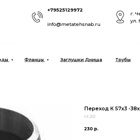
+79525129972
г. 
ул.
info@metatehsnab.ru
омпании
Услуги
Отг
оды
Фланцы
Заглушки Днища
Трубы
Переход К 57х3 -38х
ст.20
230
р.