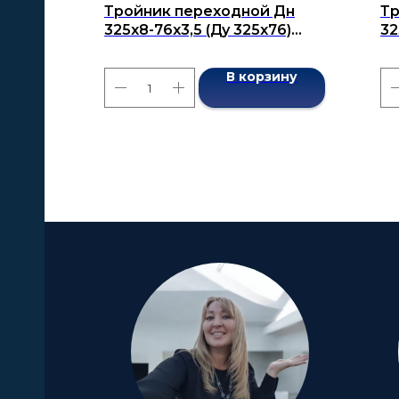
Тройник переходной Дн
Тр
325x8-76x3,5 (Ду 325x76)
32
бесшовный ГОСТ 17376-2001
бе
В корзину