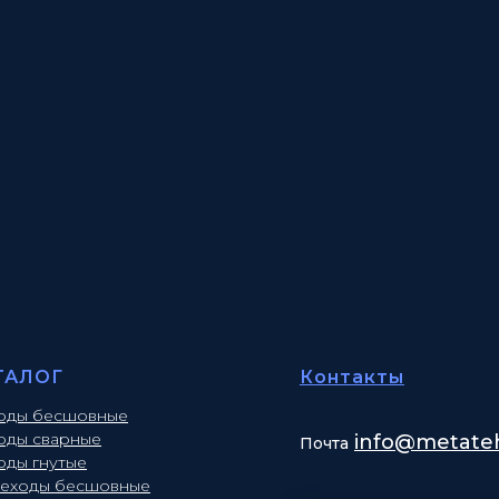
ТАЛОГ
Контакты
оды бесшовные
оды сварные
info
@metateh
Почта
оды гнутые
еходы бесшовные