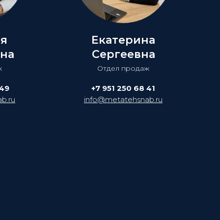
ия
Екатерина
на
Сергеевна
ж
Отдел продаж
 49
+7 951 250 68 41
b.ru
info@metatehsnab.ru