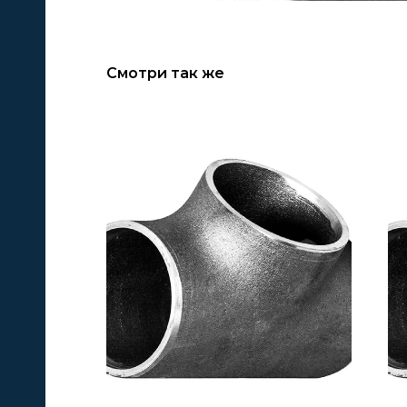
Смотри так же
А