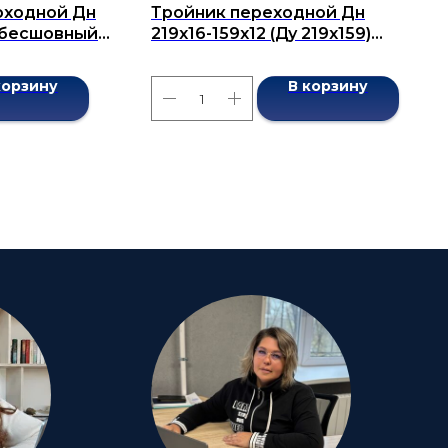
оходной Дн
Тройник переходной Дн
) бесшовный
219x16-159x12 (Ду 219x159)
бесшовный ГОСТ 17376-2001
корзину
В корзину