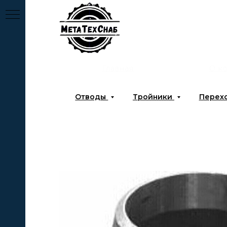
Главная
О к
Отводы
Тройники
Перех