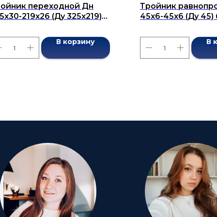
ойник переходной Дн
Тройник равнопр
5х30-219х26 (Ду 325х219)
45x6-45x6 (Ду 45
сшовный ГОСТ 17376-2001
ГОСТ 17376-2001
В корзину
В 