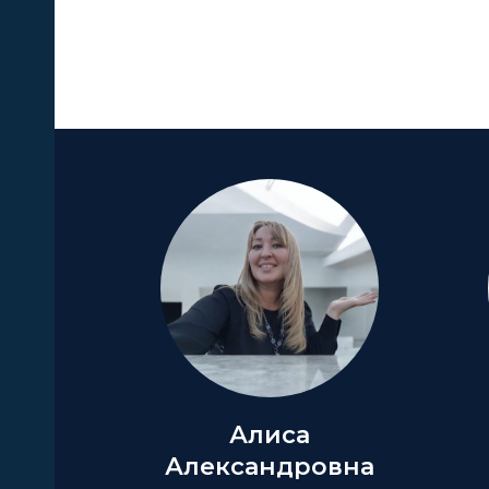
А
Алиса
Александровна