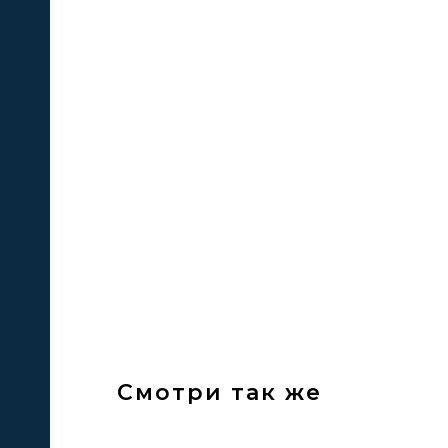
кие
е
Смотри так же
ЦИИ