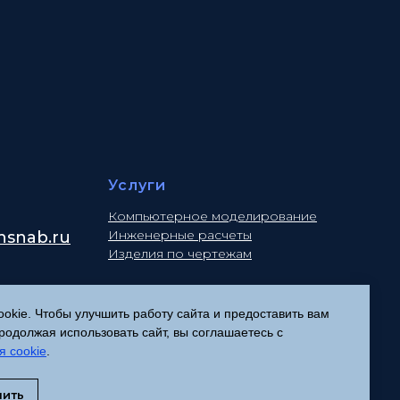
Услуги
Компьютерное моделирование
Инженерные расчеты
snab.ru
Изделия по чертежам
kie. Чтобы улучшить работу сайта и предоставить вам
Политика конфиденциальности
одолжая использовать сайт, вы соглашаетесь с
Согласие на обработку
я cookie
.
персональных данных
Соглашение об использовании
нить