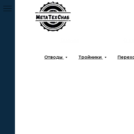
Главная
О к
Отводы
Тройники
Перех