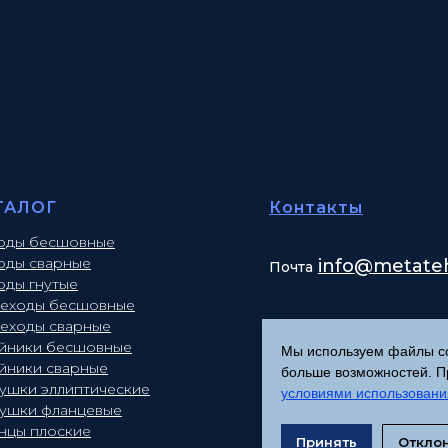
ТАЛОГ
Контакты
оды бесшовные
оды сварные
info
@metateh
Почта
оды гнутые
еходы бесшовные
еходы сварные
йники бесшовные
Мы используем файлы coo
йники сварные
больше возможностей. Пр
лушки эллиптические
условиями использовани
лушки фланцевые
нцы плоские
Принять
Откло