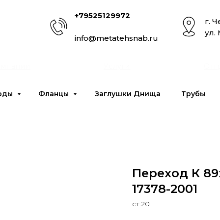
+79525129972
г. 
ул.
info@metatehsnab.ru
омпании
Услуги
Отг
оды
Фланцы
Заглушки Днища
Трубы
Переход К 89х
17378-2001
ст.20