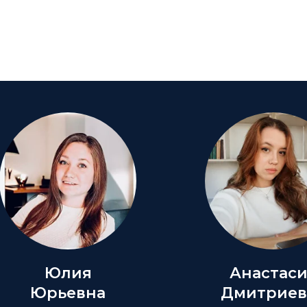
Юлия
Анастас
Юрьевна
Дмитриев