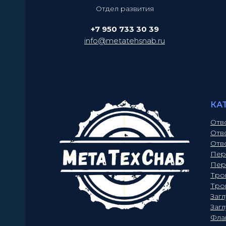
Отдел развития
+7 950 733 30 39
info@metatehsnab.ru
КА
Отв
Отв
Отв
Пер
Пер
Тро
Тро
Заг
Заг
Фла