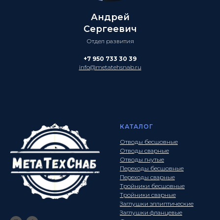
Андрей
Сергеевич
Отдел развития
+7 950 733 30 39
info@metatehsnab.ru
КАТАЛОГ
Отводы бесшовные
Отводы сварные
Отводы гнутые
Переходы бесшовные
Переходы сварные
Тройники бесшовные
Тройники сварные
Заглушки эллиптические
Заглушки фланцевые