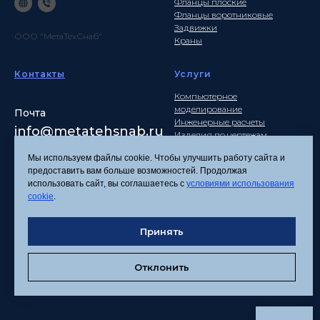
Фланцы плоские
Фланцы воротниковые
Задвижки
ООО "МетаТехСнаб"
Краны
Контакты
Услуги
Компьютерное
моделирование
Почта
Инженерные расчеты
info
@metatehsnab.ru
Изделия по чертежам
Мы используем файлы cookie. Чтобы улучшить работу сайта и
предоставить вам больше возможностей. Продолжая
использовать сайт, вы соглашаетесь с
условиями использования
Политика
cookie
.
конфиденциальности
Согласие на обработку
Принять
персональных данных
Соглашение об
использовании файлов
Отклонить
cookies