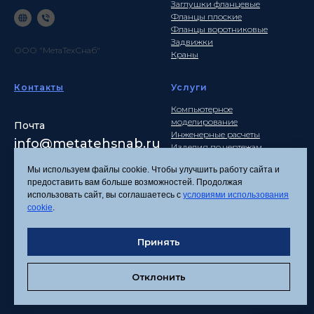
Заглушки фланцевые
Фланцы плоские
Фланцы воротниковые
Задвижки
ООО "МетаТехСнаб"
Краны
Контакты
Услуги
Компьютерное
моделирование
Почта
Инженерные расчеты
info
@metatehsnab.ru
Изделия по чертежам
Мы используем файлы cookie. Чтобы улучшить работу сайта и
предоставить вам больше возможностей. Продолжая
использовать сайт, вы соглашаетесь с
условиями использования
Политика
cookie
.
конфиденциальности
Согласие на обработку
Принять
персональных данных
Соглашение об
использовании файлов
Отклонить
cookies