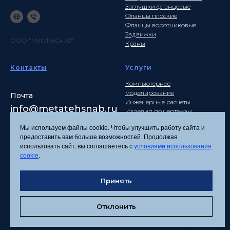
Заглушки фланцевые
Фланцы плоские
Фланцы воротниковые
Задвижки
ООО "МетаТехСнаб"
Краны
Контакты
Услуги
Компьютерное
моделирование
Почта
Инженерные расчеты
info
@metatehsnab.ru
Изделия по чертежам
Мы используем файлы cookie. Чтобы улучшить работу сайта и
предоставить вам больше возможностей. Продолжая
использовать сайт, вы соглашаетесь с
условиями использования
Политика
cookie
.
конфиденциальности
Согласие на обработку
персональных данных
Принять
Соглашение об
использовании файлов
Отклонить
cookies