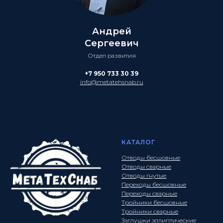
Андрей
Сергеевич
Отдел развития
+7 950 733 30 39
info@metatehsnab.ru
КАТАЛОГ
Отводы бесшовные
Отводы сварные
Отводы гнутые
Переходы бесшовные
Переходы сварные
Тройники бесшовные
Тройники сварные
Заглушки эллиптические