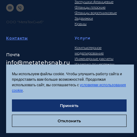
Заглушки фланцевые
Фланцы плоские
Фланцы воротниковые
Задвижки
ООО "МетаТехСнаб"
Краны
Контакты
Услуги
Компьютерное
моделирование
Почта
Инженерные расчеты
info
@metatehsnab.ru
Изделия по чертежам
Мы используем файлы cookie. Чтобы улучшить работу сайта и
предоставить вам больше возможностей. Продолжая
использовать сайт, вы соглашаетесь с
условиями использования
Политика
cookie
.
конфиденциальности
Согласие на обработку
Принять
персональных данных
Соглашение об
использовании файлов
Отклонить
cookies