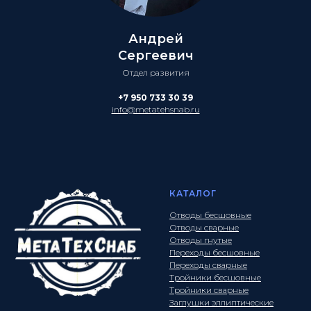
Андрей
Сергеевич
Отдел развития
+7 950 733 30 39
info@metatehsnab.ru
КАТАЛОГ
Отводы бесшовные
Отводы сварные
Отводы гнутые
Переходы бесшовные
Переходы сварные
Тройники бесшовные
Тройники сварные
Заглушки эллиптические