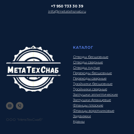
+7 950 733 30 39
info@metatehsnab.ru
КАТАЛОГ
Отводы бесшовные
Отводы сварные
Отводы гнутые
Переходы бесшовные
Переходы сварные
Тройники бесшовные
Тройники сварные
Заглушки эллиптические
Заглушки фланцевые
Фланцы плоские
Фланцы воротниковые
Задвижки
ООО "МетаТехСнаб"
Краны