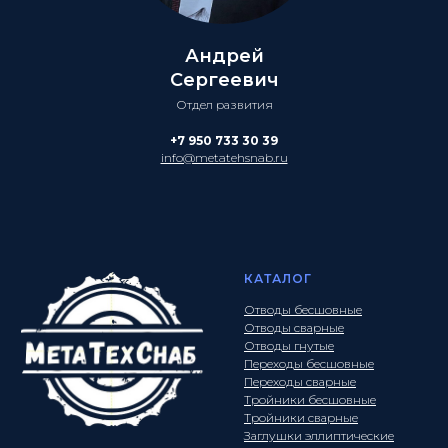
Андрей
Сергеевич
Отдел развития
+7 950 733 30 39
info@metatehsnab.ru
КАТАЛОГ
Отводы бесшовные
Отводы сварные
Отводы гнутые
Переходы бесшовные
Переходы сварные
Тройники бесшовные
Тройники сварные
Заглушки эллиптические