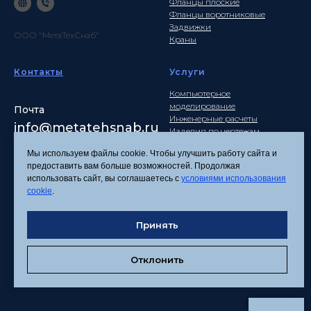
Фланцы плоские
Фланцы воротниковые
Задвижки
ООО "МетаТехСнаб"
Краны
Контакты
Услуги
Компьютерное
моделирование
Почта
Инженерные расчеты
info
@metatehsnab.ru
Изделия по чертежам
Мы используем файлы cookie. Чтобы улучшить работу сайта и
предоставить вам больше возможностей. Продолжая
использовать сайт, вы соглашаетесь с
условиями использования
Политика
cookie
.
конфиденциальности
Согласие на обработку
Принять
персональных данных
Соглашение об
использовании файлов
Отклонить
cookies