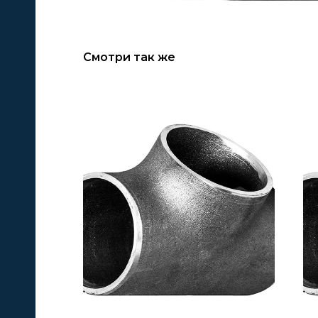
Смотри так же
А