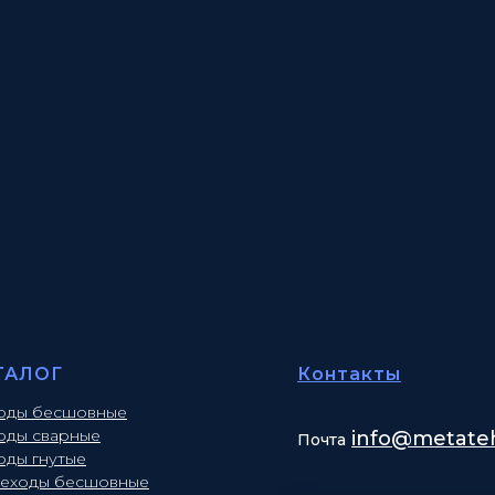
ТАЛОГ
Контакты
оды бесшовные
оды сварные
info
@metateh
Почта
оды гнутые
еходы бесшовные