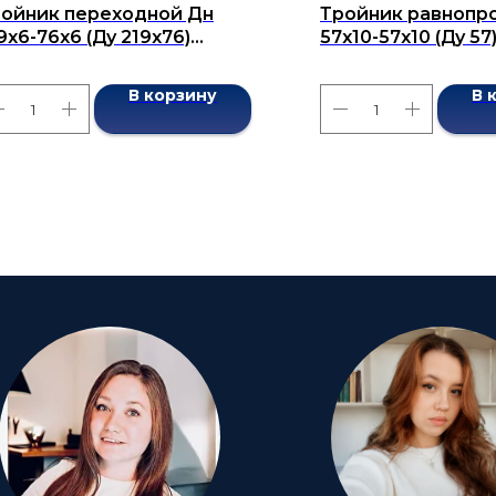
ойник переходной Дн
Тройник равнопр
9x6-76x6 (Ду 219x76)
57x10-57x10 (Ду 5
сшовный ГОСТ 17376-2001
ГОСТ 17376-2001
В корзину
В 