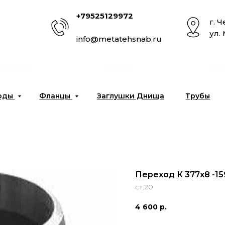
+79525129972
г. 
ул.
info@metatehsnab.ru
омпании
Услуги
Отг
оды
Фланцы
Заглушки Днища
Трубы
Переход К 377x8 -15
ст.20
4 600
р.