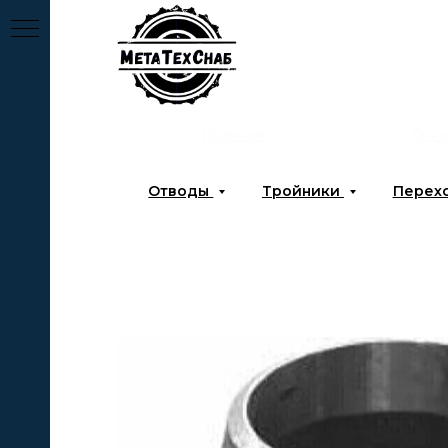
Главная
О к
Отводы
Тройники
Перех