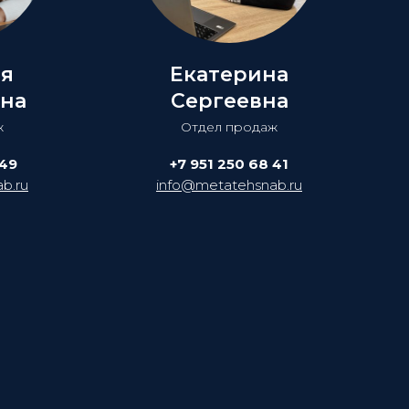
ия
Екатерина
на
Сергеевна
ж
Отдел продаж
 49
+7 951 250 68 41
b.ru
info@metatehsnab.ru