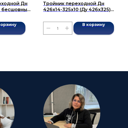
оходной Дн
Тройник переходной Дн
7) бесшовный
426х14-325х10 (Ду 426х325)
бесшовный ГОСТ 17376-2001
корзину
В корзину