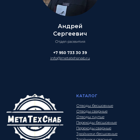
Андрей
Сергеевич
Отдел развития
+7 950 733 30 39
info@metatehsnab.ru
КАТАЛОГ
Отводы бесшовные
Отводы сварные
Отводы гнутые
Переходы бесшовные
Переходы сварные
Тройники бесшовные
Тройники сварные