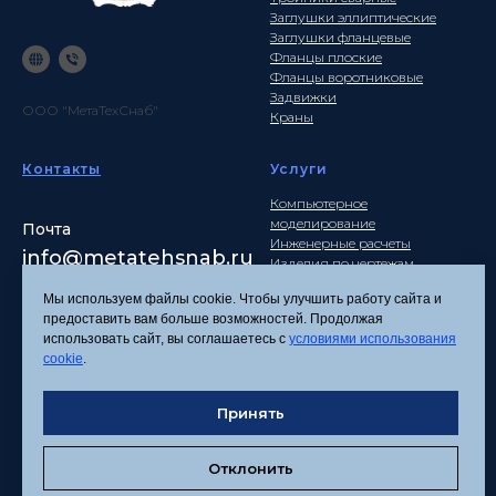
Заглушки эллиптические
Заглушки фланцевые
Фланцы плоские
Фланцы воротниковые
Задвижки
ООО "МетаТехСнаб"
Краны
Контакты
Услуги
Компьютерное
моделирование
Почта
Инженерные расчеты
info
@metatehsnab.ru
Изделия по чертежам
Мы используем файлы cookie. Чтобы улучшить работу сайта и
предоставить вам больше возможностей. Продолжая
использовать сайт, вы соглашаетесь с
условиями использования
Политика
cookie
.
конфиденциальности
Согласие на обработку
персональных данных
Принять
Соглашение об
использовании файлов
Отклонить
cookies