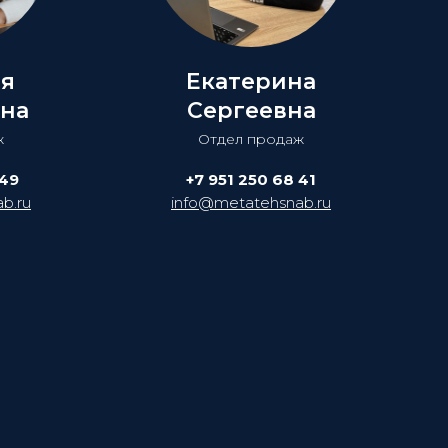
ия
Екатерина
на
Сергеевна
ж
Отдел продаж
 49
+7 951 250 68 41
b.ru
info@metatehsnab.ru