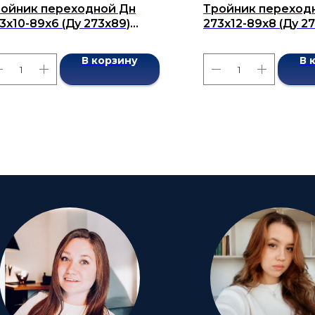
ойник переходной Дн
Тройник переход
3х10-89х6 (Ду 273х89)
273x12-89x8 (Ду 2
сшовный ГОСТ 17376-2001
бесшовный ГОСТ 1
В корзину
В 