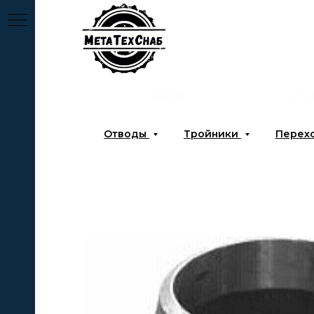
Главная
О к
Отводы
Тройники
Перех