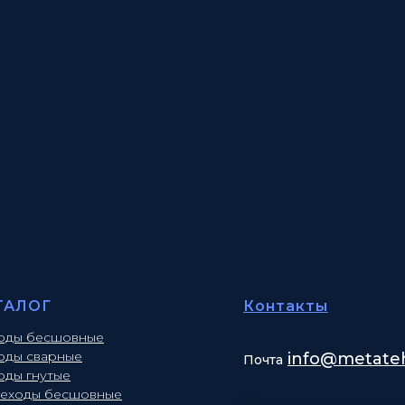
ТАЛОГ
Контакты
оды бесшовные
оды сварные
info
@metateh
Почта
оды гнутые
еходы бесшовные