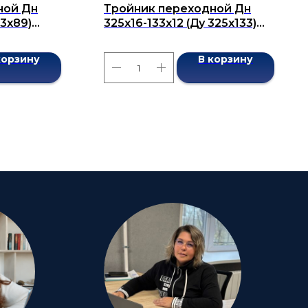
ной Дн
Тройник переходной Дн
73x89)
325x16-133х12 (Ду 325x133)
7376-2001
бесшовный ГОСТ 17376-2001
корзину
В корзину