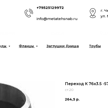
+79525129972
г. 
ул.
info@metatehsnab.ru
омпании
Услуги
Отг
оды
Фланцы
Заглушки Днища
Трубы
Переход К 76х3.5 -5
ст.20
264,5
р.