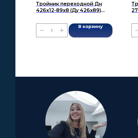
Тройник переходной Дн
Тр
426х12-89х8 (Ду 426х89)
27
бесшовный ГОСТ 17376-2001
бе
В корзину