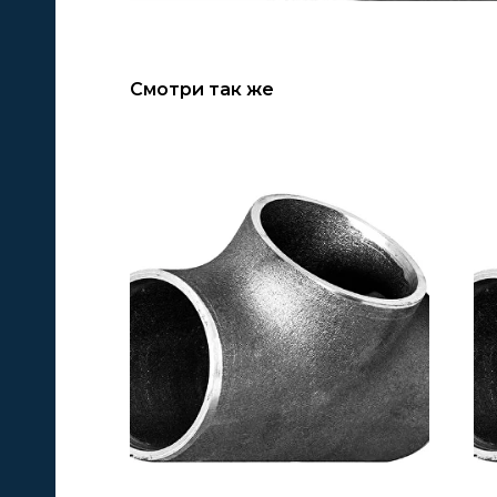
Смотри так же
А