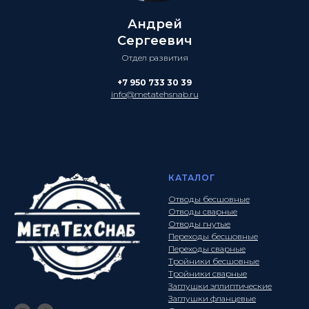
Андрей
Сергеевич
Отдел развития
+7 950 733 30 39
info@metatehsnab.ru
КАТАЛОГ
Отводы бесшовные
Отводы сварные
Отводы гнутые
Переходы бесшовные
Переходы сварные
Тройники бесшовные
Тройники сварные
Заглушки эллиптические
Заглушки фланцевые