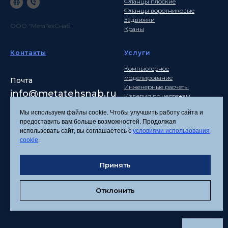
Фланцы плоские
Фланцы воротниковые
Задвижки
ООО "МетаТехСнаб"
Краны
Контакты
Услуги
Компьютерное
моделирование
Почта
Инженерные расчеты
info
@metatehsnab.ru
Изделия по чертежам
Мы используем файлы cookie. Чтобы улучшить работу сайта и
предоставить вам больше возможностей. Продолжая
использовать сайт, вы соглашаетесь с
условиями использования
Политика
cookie
.
конфиденциальности
Согласие на обработку
Принять
персональных данных
Соглашение об
использовании файлов
Отклонить
cookies