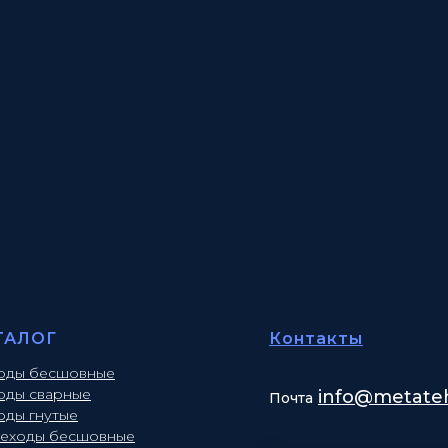
ТАЛОГ
Контакты
оды бесшовные
оды сварные
info
@metateh
Почта
оды гнутые
еходы бесшовные