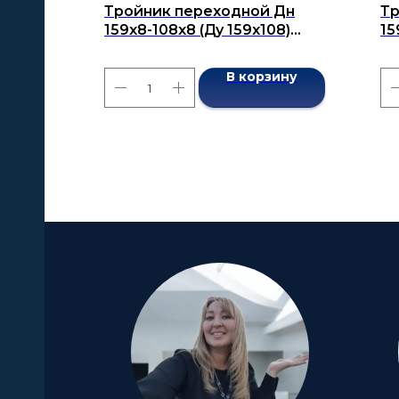
Тройник переходной Дн
Тр
159х8-108х8 (Ду 159х108)
15
бесшовный ГОСТ 17376-2001
бе
В корзину