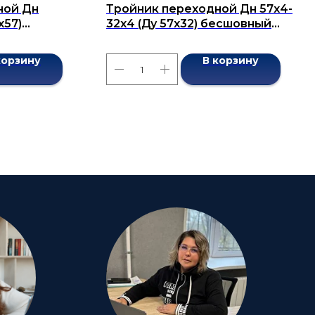
ной Дн
Тройник переходной Дн 57х4-
х57)
32х4 (Ду 57х32) бесшовный
7376-2001
ГОСТ 17376-2001
корзину
В корзину