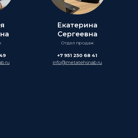
ия
Екатерина
на
Сергеевна
ж
Отдел продаж
 49
+7 951 250 68 41
b.ru
info@metatehsnab.ru