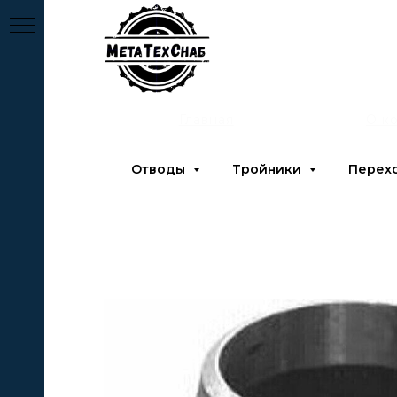
Главная
О к
Отводы
Тройники
Перех