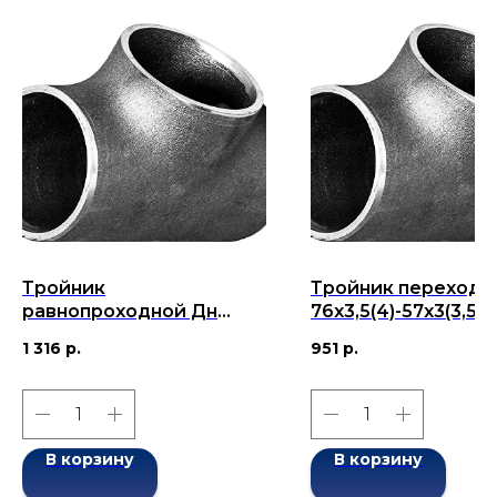
Тройник
Тройник переходн
равнопроходной Дн
76x3,5(4)-57x3(3,5) 
89х3,5-89х3,5 (Ду 89)
76x57) бесшовный
1 316
р.
951
р.
бесшовный ГОСТ 17376-
17376-2001
2001
В корзину
В корзину