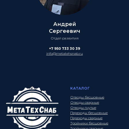
Андрей
Сергеевич
Отдел развития
+7 950 733 30 39
info@metatehsnab.ru
КАТАЛОГ
Отводы бесшовные
Отводы сварные
Отводы гнутые
Переходы бесшовные
Переходы сварные
Тройники бесшовные
Тройники сварные