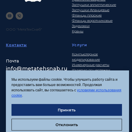
Заглушки эллиптические
Заглушки фланцевые
Фланцы плоские
Фланцы воротниковые
Задвижки
ООО "МетаТехСнаб"
Краны
Контакты
Услуги
Компьютерное
моделирование
Почта
Инженерные расчеты
info
@metatehsnab.ru
Изделия по чертежам
Мы используем файлы cookie. Чтобы улучшить работу сайта и
предоставить вам больше возможностей. Продолжая
использовать сайт, вы соглашаетесь с
условиями использования
Политика
cookie
.
конфиденциальности
Согласие на обработку
персональных данных
Принять
Соглашение об
использовании файлов
Отклонить
cookies