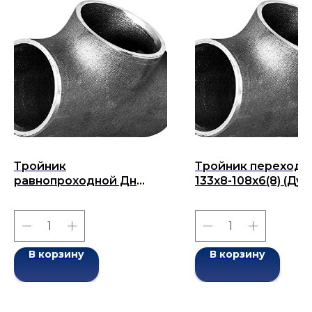
Тройник
Тройник переходн
равнопроходной Дн
133x8-108x6(8) (Ду
159x(4,5)5-159x(4,5)5 (Ду
133x108) бесшовны
159) бесшовный ГОСТ
ГОСТ 17376-2001
17376-2001
В корзину
В корзину