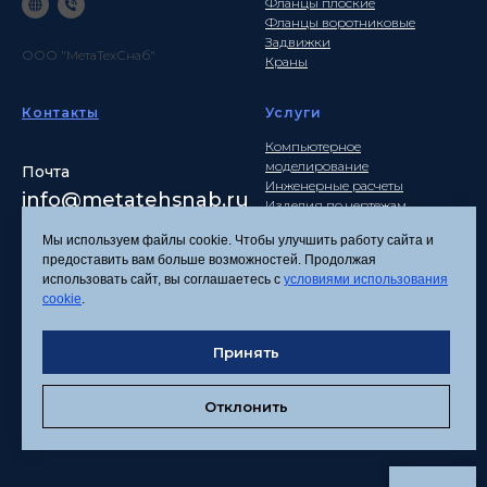
Фланцы плоские
Фланцы воротниковые
Задвижки
ООО "МетаТехСнаб"
Краны
Контакты
Услуги
Компьютерное
моделирование
Почта
Инженерные расчеты
info
@metatehsnab.ru
Изделия по чертежам
Мы используем файлы cookie. Чтобы улучшить работу сайта и
предоставить вам больше возможностей. Продолжая
использовать сайт, вы соглашаетесь с
условиями использования
Политика
cookie
.
конфиденциальности
Согласие на обработку
Принять
персональных данных
Соглашение об
использовании файлов
Отклонить
cookies