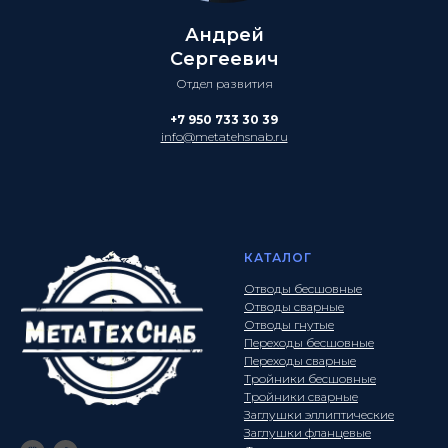
Андрей
Сергеевич
Отдел развития
+7 950 733 30 39
info@metatehsnab.ru
КАТАЛОГ
Отводы бесшовные
Отводы сварные
Отводы гнутые
Переходы бесшовные
Переходы сварные
Тройники бесшовные
Тройники сварные
Заглушки эллиптические
Заглушки фланцевые