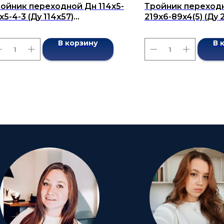
ойник переходной Дн 114х5-
Тройник переход
х5-4-3 (Ду 114х57)
219x6-89x4(5) (Ду 
сшовный ГОСТ 17376-2001
бесшовный ГОСТ 1
В корзину
В 