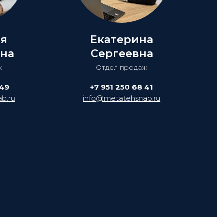
ия
Екатерина
на
Сергеевна
ж
Отдел продаж
 49
+7 951 250 68 41
b.ru
info@metatehsnab.ru