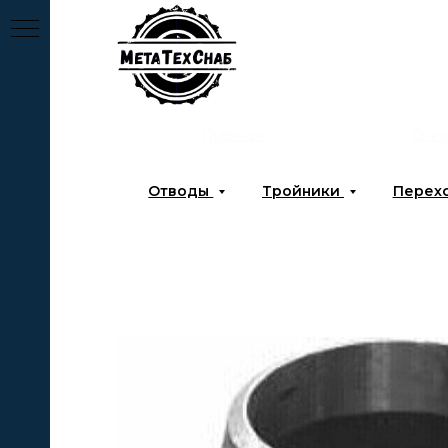
Главная
О к
Отводы
Тройники
Перех