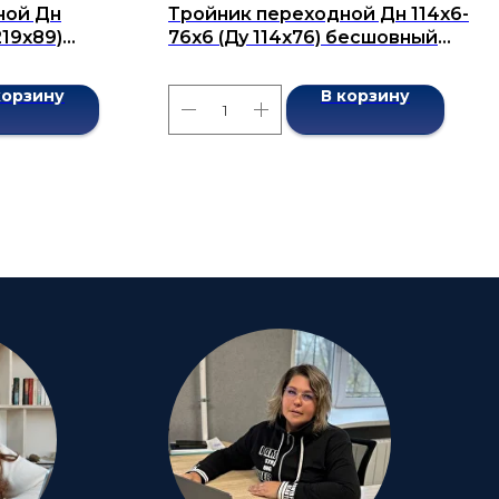
ной Дн
Тройник переходной Дн 114х6-
219x89)
76х6 (Ду 114х76) бесшовный
7376-2001
ГОСТ 17376-2001
корзину
В корзину