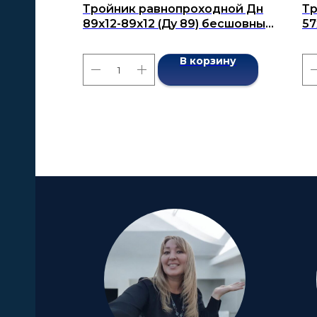
Тройник равнопроходной Дн
Тр
89х12-89х12 (Ду 89) бесшовный
57
ГОСТ 17376-2001
бе
В корзину