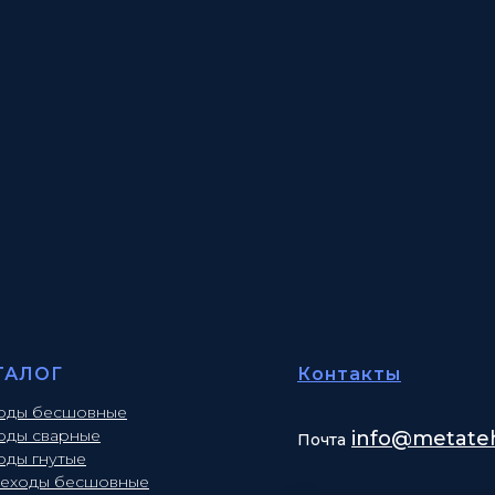
ТАЛОГ
Контакты
оды бесшовные
оды сварные
info
@metateh
Почта
оды гнутые
еходы бесшовные