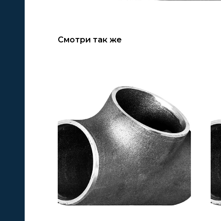
Смотри так же
А