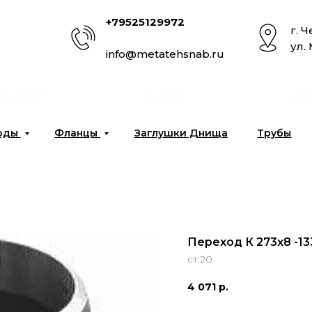
+79525129972
г. 
ул.
info@metatehsnab.ru
омпании
Услуги
Отг
оды
Фланцы
Заглушки Днища
Трубы
Переход К 273х8 -13
ст.20
4 071
р.