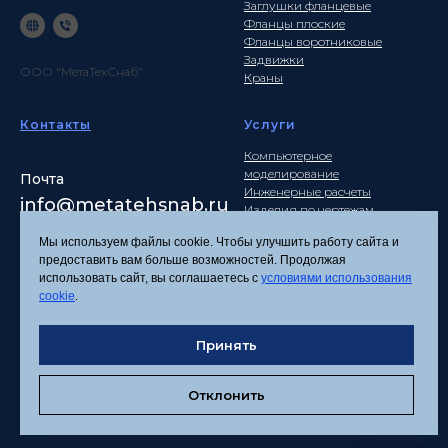
Заглушки фланцевые
Фланцы плоские
Фланцы воротниковые
Задвижки
ООО "МетаТехСнаб"
Краны
Контакты
Услуги
Компьютерное
моделирование
Почта
Инженерные расчеты
info
@metatehsnab.ru
Изделия по чертежам
Мы используем файлы cookie. Чтобы улучшить работу сайта и
предоставить вам больше возможностей. Продолжая
использовать сайт, вы соглашаетесь с
условиями использования
Политика
cookie
.
конфиденциальности
Согласие на обработку
Принять
персональных данных
Соглашение об
использовании файлов
Отклонить
cookies