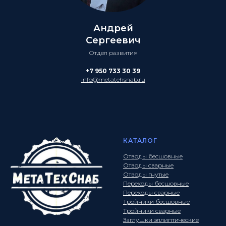
Андрей
Сергеевич
Отдел развития
+7 950 733 30 39
info@metatehsnab.ru
КАТАЛОГ
Отводы бесшовные
Отводы сварные
Отводы гнутые
Переходы бесшовные
Переходы сварные
Тройники бесшовные
Тройники сварные
Заглушки эллиптические