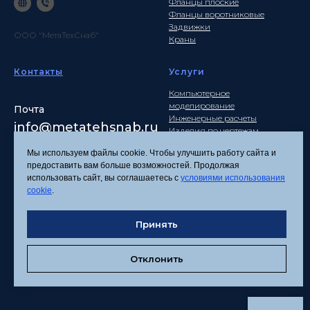
Фланцы плоские
Фланцы воротниковые
Задвижки
ООО "МетаТехСнаб"
Краны
Контакты
Услуги
Компьютерное
моделирование
Почта
Инженерные расчеты
info
@metatehsnab.ru
Изделия по чертежам
Мы используем файлы cookie. Чтобы улучшить работу сайта и
предоставить вам больше возможностей. Продолжая
использовать сайт, вы соглашаетесь с
условиями использования
Политика
cookie
.
конфиденциальности
Согласие на обработку
Принять
персональных данных
Соглашение об
использовании файлов
Отклонить
cookies