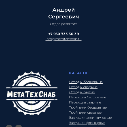
Андрей
Сергеевич
Отдел развития
+7 950 733 30 39
info@metatehsnab.ru
КАТАЛОГ
Отводы бесшовные
Отводы сварные
Отводы гнутые
Переходы бесшовные
Переходы сварные
Тройники бесшовные
Тройники сварные
Заглушки эллиптические
Заглушки фланцевые