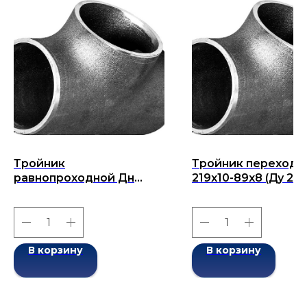
Тройник
Тройник переходн
равнопроходной Дн
219x10-89x8 (Ду 219
114x12-114x12 (Ду 114)
бесшовный ГОСТ 1
бесшовный ГОСТ 17376-
2001
2001
В корзину
В корзину