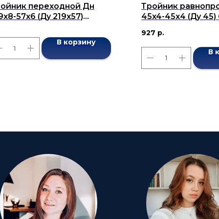
ойник переходной Дн
Тройник равнопр
9х8-57х6 (Ду 219х57)
45x4-45х4 (Ду 45
сшовный ГОСТ 17376-2001
ГОСТ 17376-2001
927
р.
В корзину
В 