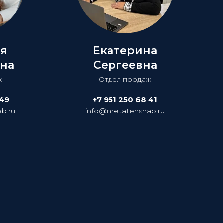
ия
Екатерина
на
Сергеевна
ж
Отдел продаж
 49
+7 951 250 68 41
b.ru
info@metatehsnab.ru