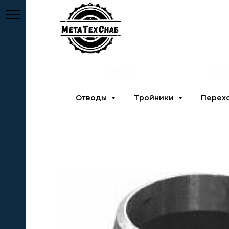
Главная
О к
Отводы
Тройники
Перех