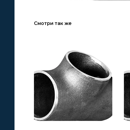
Смотри так же
А