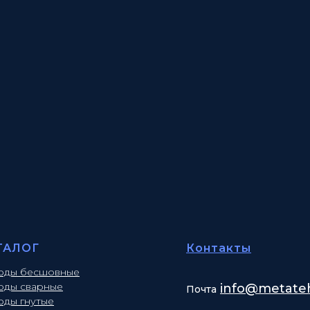
ТАЛОГ
Контакты
оды бесшовные
оды сварные
info
@metateh
Почта
оды гнутые