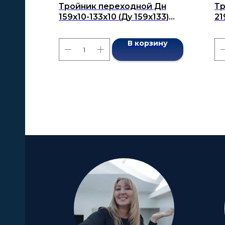
Тройник переходной Дн
Тр
159х10-133х10 (Ду 159х133)
21
бесшовный ГОСТ 17376-2001
бе
В корзину