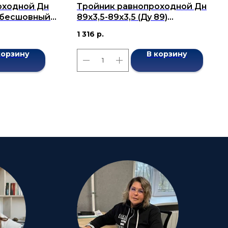
оходной Дн
Тройник равнопроходной Дн
) бесшовный
89х3,5-89х3,5 (Ду 89)
бесшовный ГОСТ 17376-2001
1 316
р.
корзину
В корзину