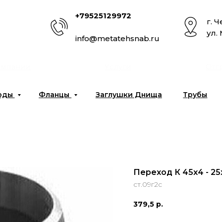
+79525129972
г. 
ул.
info@metatehsnab.ru
омпании
Услуги
Отг
оды
Фланцы
Заглушки Днища
Трубы
Переход К 45х4 - 25
ст.09г2с
379,5
р.