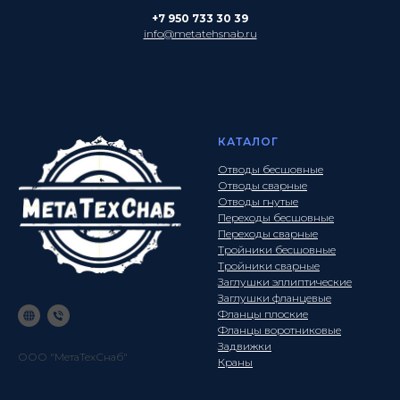
+7 950 733 30 39
info@metatehsnab.ru
КАТАЛОГ
Отводы бесшовные
Отводы сварные
Отводы гнутые
Переходы бесшовные
Переходы сварные
Тройники бесшовные
Тройники сварные
Заглушки эллиптические
Заглушки фланцевые
Фланцы плоские
Фланцы воротниковые
Задвижки
ООО "МетаТехСнаб"
Краны