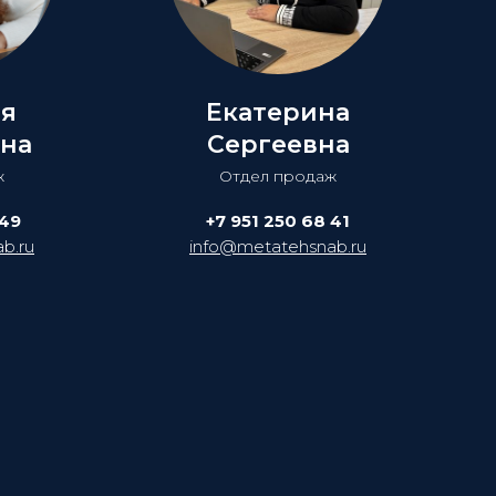
ия
Екатерина
на
Сергеевна
ж
Отдел продаж
 49
+7 951 250 68 41
b.ru
info@metatehsnab.ru