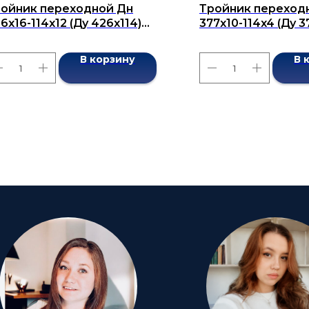
ойник переходной Дн
Тройник переход
6х16-114х12 (Ду 426х114)
377x10-114x4 (Ду 3
сшовный ГОСТ 17376-2001
бесшовный ГОСТ 1
В корзину
В 