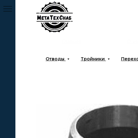
Главная
О к
Отводы
Тройники
Перех