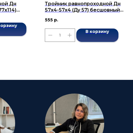
ной Дн
Тройник равнопроходной Дн
77x114)
57х4-57х4 (Ду 57) бесшовный
7376-2001
ГОСТ 17376-2001
555
р.
корзину
В корзину