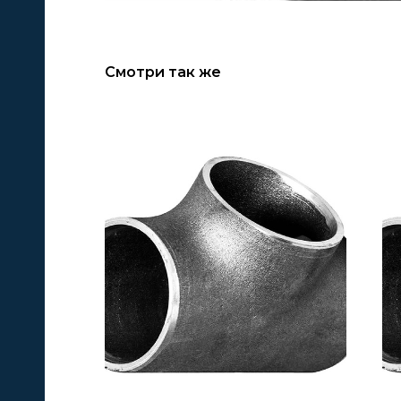
Смотри так же
А