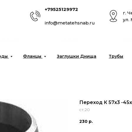
+79525129972
г. 
ул.
info@metatehsnab.ru
омпании
Услуги
Отг
оды
Фланцы
Заглушки Днища
Трубы
Переход К 57х3 -45х
ст.20
230
р.