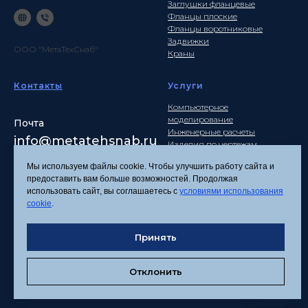
Заглушки фланцевые
Фланцы плоские
Фланцы воротниковые
Задвижки
ООО "МетаТехСнаб"
Краны
Контакты
Услуги
Компьютерное
моделирование
Почта
Инженерные расчеты
info
@metatehsnab.ru
Изделия по чертежам
Мы используем файлы cookie. Чтобы улучшить работу сайта и
предоставить вам больше возможностей. Продолжая
использовать сайт, вы соглашаетесь с
условиями использования
Политика
cookie
.
конфиденциальности
Согласие на обработку
Принять
персональных данных
Соглашение об
использовании файлов
Отклонить
cookies