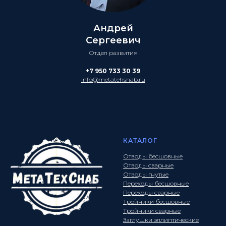
Андрей
Сергеевич
Отдел развития
+7 950 733 30 39
info@metatehsnab.ru
КАТАЛОГ
Отводы бесшовные
Отводы сварные
Отводы гнутые
Переходы бесшовные
Переходы сварные
Тройники бесшовные
Тройники сварные
Заглушки эллиптические