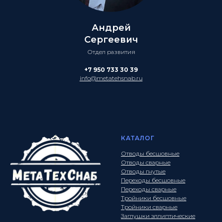
Андрей
Сергеевич
Отдел развития
+7 950 733 30 39
info@metatehsnab.ru
КАТАЛОГ
Отводы бесшовные
Отводы сварные
Отводы гнутые
Переходы бесшовные
Переходы сварные
Тройники бесшовные
Тройники сварные
Заглушки эллиптические