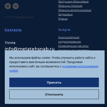
Заглушки фланцевые
Фланцы плоские
Фланцы воротниковые
Задвижки
ООО "МетаТехСнаб"
Краны
Контакты
Услуги
Компьютерное
моделирование
Почта
Инженерные расчеты
info
@metatehsnab.ru
Изделия по чертежам
Мы используем файлы cookie. Чтобы улучшить работу сайта и
предоставить вам больше возможностей. Продолжая
использовать сайт, вы соглашаетесь с
условиями использования
Политика
cookie
.
конфиденциальности
Согласие на обработку
Принять
персональных данных
Соглашение об
использовании файлов
Отклонить
cookies