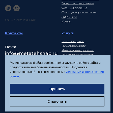
Заглушки фланцевые
Фланцы плоские
Фланцы воротниковые
Задвижки
ООО "МетаТехСнаб"
Краны
Контакты
Услуги
Компьютерное
моделирование
Почта
Инженерные расчеты
info
@metatehsnab.ru
Изделия по чертежам
Мы используем файлы cookie. Чтобы улучшить работу сайта и
предоставить вам больше возможностей. Продолжая
использовать сайт, вы соглашаетесь с
условиями использования
Политика
cookie
.
конфиденциальности
Согласие на обработку
персональных данных
Принять
Соглашение об
использовании файлов
Отклонить
cookies