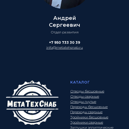
Андрей
Сергеевич
Отдел развития
+7 950 733 30 39
info@metatehsnab.ru
КАТАЛОГ
Отводы бесшовные
Отводы сварные
Отводы гнутые
Переходы бесшовные
Переходы сварные
Тройники бесшовные
Тройники сварные
Заглушки эллиптические