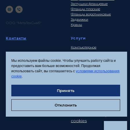
Заглушки фланцевые
Фланцы плоские
Фланцы воротниковые
Задвижки
ООО "МетаТехСнаб"
Краны
Контакты
Услуги
Компьютерное
моделирование
Почта
Инженерные расчеты
info
@metatehsnab.ru
Мы используем файлы cookie. Чтобы улучшить работу сайта и
Изделия по чертежам
предоставить вам больше возможностей. Продолжая
использовать сайт, вы соглашаетесь с
условиями использования
cookie
.
Политика
конфиденциальности
Принять
Согласие на обработку
персональных данных
Отклонить
Соглашение об
использовании файлов
cookies