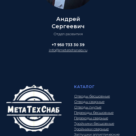
Андрей
Сергеевич
Отдел развития
+7 950 733 30 39
info@metatehsnab.ru
КАТАЛОГ
Отводы бесшовные
Отводы сварные
Отводы гнутые
Переходы бесшовные
Переходы сварные
Тройники бесшовные
Тройники сварные
Заглушки эллиптические