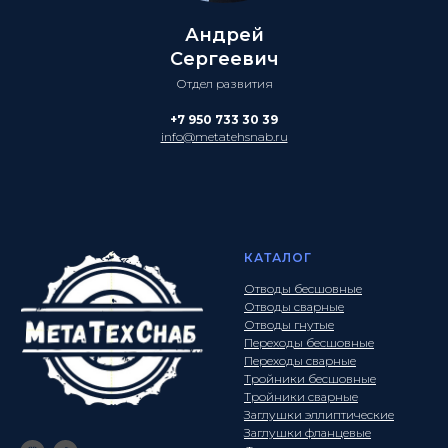
Андрей
Сергеевич
Отдел развития
+7 950 733 30 39
info@metatehsnab.ru
КАТАЛОГ
Отводы бесшовные
Отводы сварные
Отводы гнутые
Переходы бесшовные
Переходы сварные
Тройники бесшовные
Тройники сварные
Заглушки эллиптические
Заглушки фланцевые