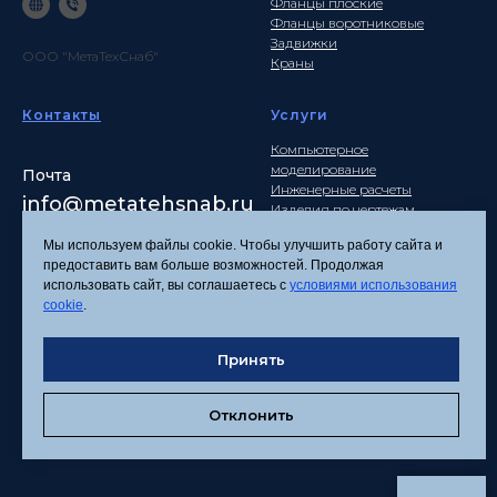
Фланцы плоские
Фланцы воротниковые
Задвижки
ООО "МетаТехСнаб"
Краны
Контакты
Услуги
Компьютерное
моделирование
Почта
Инженерные расчеты
info
@metatehsnab.ru
Изделия по чертежам
Мы используем файлы cookie. Чтобы улучшить работу сайта и
предоставить вам больше возможностей. Продолжая
использовать сайт, вы соглашаетесь с
условиями использования
Политика
cookie
.
конфиденциальности
Согласие на обработку
Принять
персональных данных
Соглашение об
использовании файлов
Отклонить
cookies