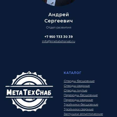
Андрей
Сергеевич
Отдел развития
+7 950 733 30 39
info@metatehsnab.ru
КАТАЛОГ
Отводы бесшовные
Отводы сварные
Отводы гнутые
Переходы бесшовные
Переходы сварные
Тройники бесшовные
Тройники сварные
Заглушки эллиптические