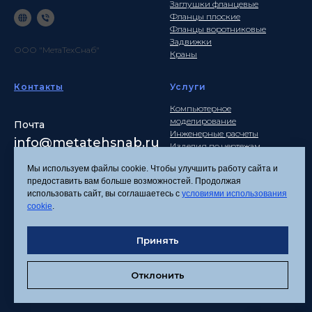
Заглушки фланцевые
Фланцы плоские
Фланцы воротниковые
Задвижки
ООО "МетаТехСнаб"
Краны
Контакты
Услуги
Компьютерное
моделирование
Почта
Инженерные расчеты
info
@metatehsnab.ru
Изделия по чертежам
Мы используем файлы cookie. Чтобы улучшить работу сайта и
предоставить вам больше возможностей. Продолжая
использовать сайт, вы соглашаетесь с
условиями использования
Политика
cookie
.
конфиденциальности
Согласие на обработку
Принять
персональных данных
Соглашение об
использовании файлов
Отклонить
cookies