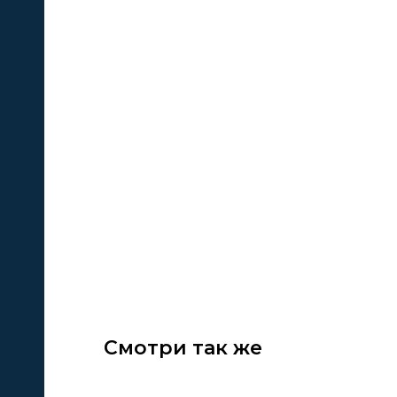
кие
е
Смотри так же
ЦИИ