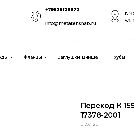
+79525129972
г. 
ул.
info@metatehsnab.ru
омпании
Услуги
Отг
оды
Фланцы
Заглушки Днища
Трубы
Переход К 159
17378-2001
ст.09г2с