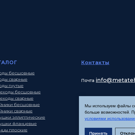
ТАЛОГ
Контакты
оды бесшовные
оды сварные
info
@metateh
Почта
оды гнутые
еходы бесшовные
еходы сварные
йники бесшовные
Мы используем файлы coo
йники сварные
больше возможностей. Пр
лушки эллиптические
условиями использовани
лушки фланцевые
нцы плоские
Принять
Откло