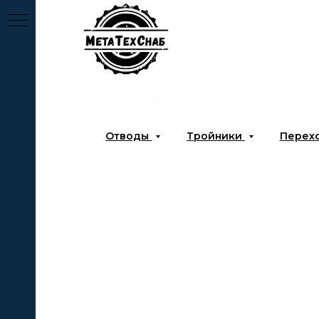
Главная
О к
Отводы
Тройники
Перех