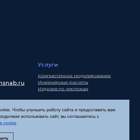
Услуги
Компьютерное моделирование
Инженерные расчеты
snab.ru
Изделия по чертежам
kie. Чтобы улучшить работу сайта и предоставить вам
Политика конфиденциальности
одолжая использовать сайт, вы соглашаетесь с
Согласие на обработку
я cookie
.
персональных данных
Соглашение об использовании
нить