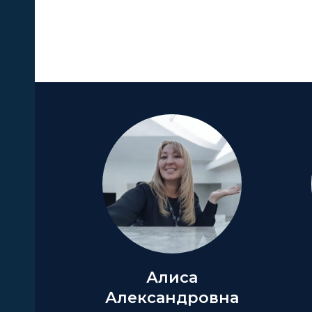
А
Алиса
Александровна