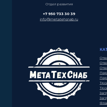
Отдел развития
+7 950 733 30 39
info@metatehsnab.ru
КА
Отв
Отв
Отв
Пер
Пер
Тро
Тро
Заг
Заг
Фла