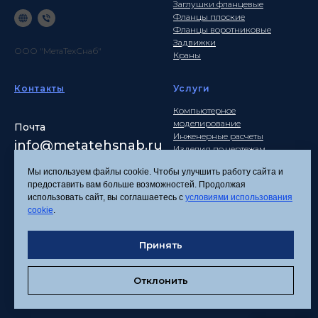
Заглушки фланцевые
Фланцы плоские
Фланцы воротниковые
Задвижки
ООО "МетаТехСнаб"
Краны
Контакты
Услуги
Компьютерное
моделирование
Почта
Инженерные расчеты
info
@metatehsnab.ru
Изделия по чертежам
Мы используем файлы cookie. Чтобы улучшить работу сайта и
предоставить вам больше возможностей. Продолжая
использовать сайт, вы соглашаетесь с
условиями использования
Политика
cookie
.
конфиденциальности
Согласие на обработку
Принять
персональных данных
Соглашение об
использовании файлов
Отклонить
cookies