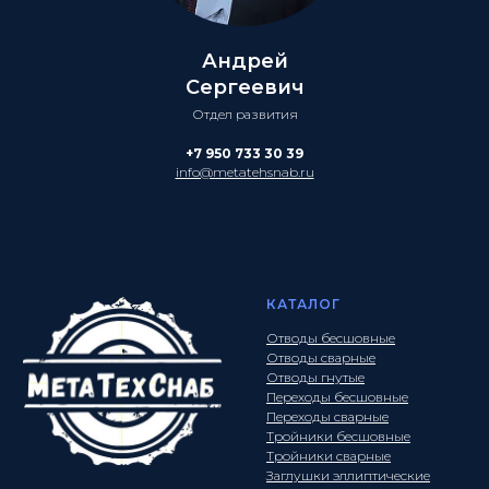
Андрей
Сергеевич
Отдел развития
+7 950 733 30 39
info@metatehsnab.ru
КАТАЛОГ
Отводы бесшовные
Отводы сварные
Отводы гнутые
Переходы бесшовные
Переходы сварные
Тройники бесшовные
Тройники сварные
Заглушки эллиптические