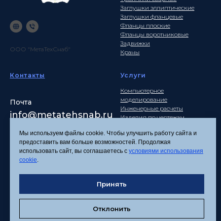
Заглушки эллиптические
Заглушки фланцевые
Фланцы плоские
Фланцы воротниковые
Задвижки
ООО "МетаТехСнаб"
Краны
Контакты
Услуги
Компьютерное
моделирование
Почта
Инженерные расчеты
info
@metatehsnab.ru
Изделия по чертежам
Мы используем файлы cookie. Чтобы улучшить работу сайта и
предоставить вам больше возможностей. Продолжая
использовать сайт, вы соглашаетесь с
условиями использования
Политика
cookie
.
конфиденциальности
Согласие на обработку
персональных данных
Принять
Соглашение об
использовании файлов
Отклонить
cookies