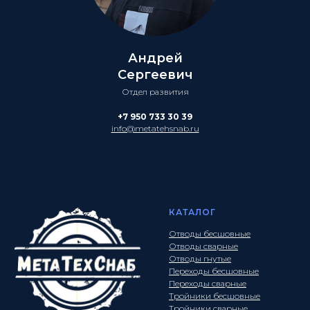
Андрей
Сергеевич
Отдел развития
+7 950 733 30 39
info@metatehsnab.ru
КАТАЛОГ
Отводы бесшовные
Отводы сварные
Отводы гнутые
Переходы бесшовные
Переходы сварные
Тройники бесшовные
Тройники сварные