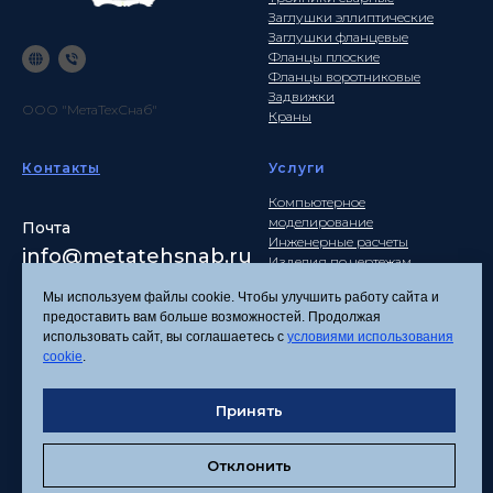
Заглушки эллиптические
Заглушки фланцевые
Фланцы плоские
Фланцы воротниковые
Задвижки
ООО "МетаТехСнаб"
Краны
Контакты
Услуги
Компьютерное
моделирование
Почта
Инженерные расчеты
info
@metatehsnab.ru
Изделия по чертежам
Мы используем файлы cookie. Чтобы улучшить работу сайта и
предоставить вам больше возможностей. Продолжая
использовать сайт, вы соглашаетесь с
условиями использования
Политика
cookie
.
конфиденциальности
Согласие на обработку
персональных данных
Принять
Соглашение об
использовании файлов
Отклонить
cookies