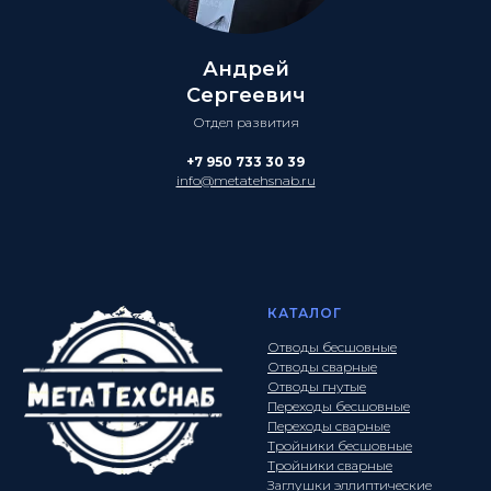
Андрей
Сергеевич
Отдел развития
+7 950 733 30 39
info@metatehsnab.ru
КАТАЛОГ
Отводы бесшовные
Отводы сварные
Отводы гнутые
Переходы бесшовные
Переходы сварные
Тройники бесшовные
Тройники сварные
Заглушки эллиптические