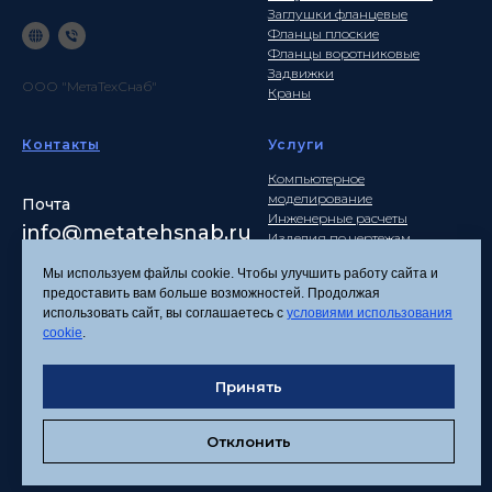
Заглушки фланцевые
Фланцы плоские
Фланцы воротниковые
Задвижки
ООО "МетаТехСнаб"
Краны
Контакты
Услуги
Компьютерное
моделирование
Почта
Инженерные расчеты
info
@metatehsnab.ru
Изделия по чертежам
Мы используем файлы cookie. Чтобы улучшить работу сайта и
предоставить вам больше возможностей. Продолжая
использовать сайт, вы соглашаетесь с
условиями использования
Политика
cookie
.
конфиденциальности
Согласие на обработку
персональных данных
Принять
Соглашение об
использовании файлов
Отклонить
cookies