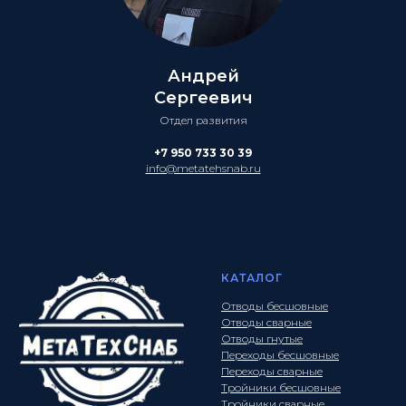
Андрей
Сергеевич
Отдел развития
+7 950 733 30 39
info@metatehsnab.ru
КАТАЛОГ
Отводы бесшовные
Отводы сварные
Отводы гнутые
Переходы бесшовные
Переходы сварные
Тройники бесшовные
Тройники сварные