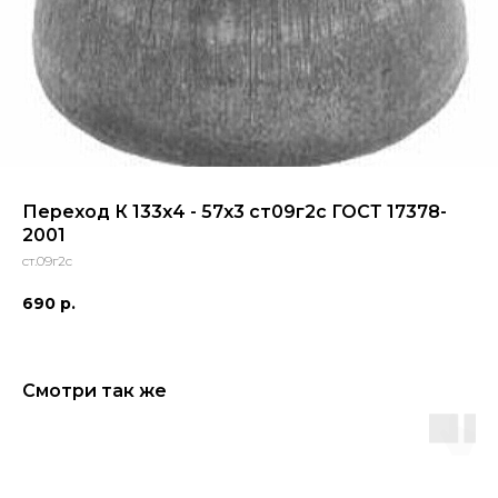
Переход К 133х4 - 57х3 ст09г2с ГОСТ 17378-
2001
ст.09г2с
690
р.
Смотри так же