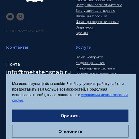
Заглушки эллиптические
Заглушки фланцевые
Фланцы плоские
Фланцы воротниковые
Задвижки
ООО "МетаТехСнаб"
Краны
Контакты
Услуги
Компьютерное
моделирование
Почта
Инженерные расчеты
info
@metatehsnab.ru
Изделия по чертежам
Мы используем файлы cookie. Чтобы улучшить работу сайта и
предоставить вам больше возможностей. Продолжая
использовать сайт, вы соглашаетесь с
условиями использования
Политика
cookie
.
конфиденциальности
Согласие на обработку
персональных данных
Принять
Соглашение об
использовании файлов
Отклонить
cookies