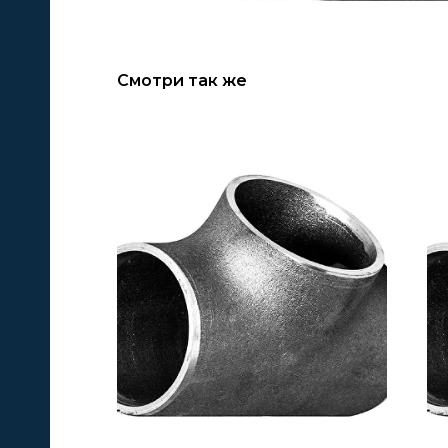
Смотри так же
А