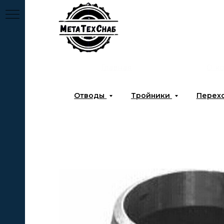
Главная
О к
Отводы
Тройники
Перех