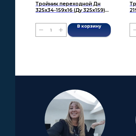
Тройник переходной Дн
Тр
325х34-159х16 (Ду 325х159)
21
бесшовный ГОСТ 17376-2001
бе
В корзину