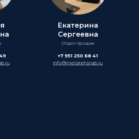
ия
Екатерина
на
Сергеевна
ж
Отдел продаж
 49
+7 951 250 68 41
b.ru
info@metatehsnab.ru