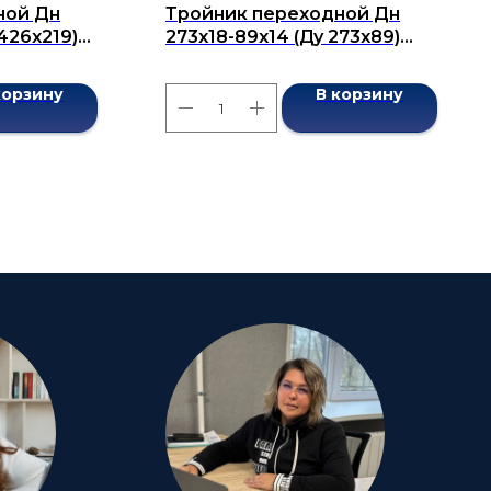
ной Дн
Тройник переходной Дн
 426х219)
273х18-89х14 (Ду 273х89)
7376-2001
бесшовный ГОСТ 17376-2001
корзину
В корзину