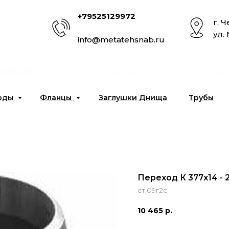
+79525129972
г. 
ул.
info@metatehsnab.ru
омпании
Услуги
Отг
оды
Фланцы
Заглушки Днища
Трубы
Переход К 377x14 - 
ст.09г2с
10 465
р.