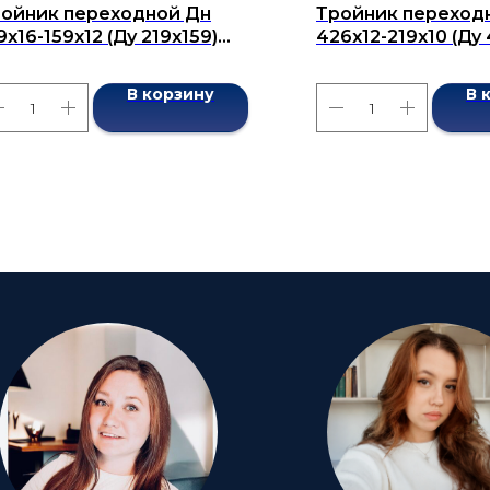
ойник переходной Дн
Тройник переход
9x16-159x12 (Ду 219x159)
426х12-219х10 (Ду
сшовный ГОСТ 17376-2001
бесшовный ГОСТ 1
В корзину
В 