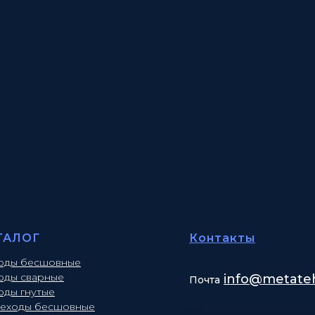
ТАЛОГ
Контакты
оды бесшовные
оды сварные
info
@metateh
Почта
оды гнутые
еходы бесшовные