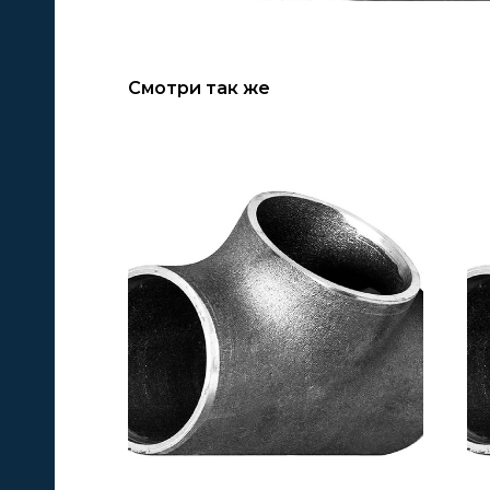
Смотри так же
А