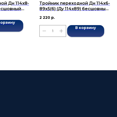
ой Дн 114x8-
Тройник переходной Дн 114x6-
бесшовный
89x5(6) (Ду 114x89) бесшовный
ГОСТ 17376-2001
2 220
р.
корзину
В корзину