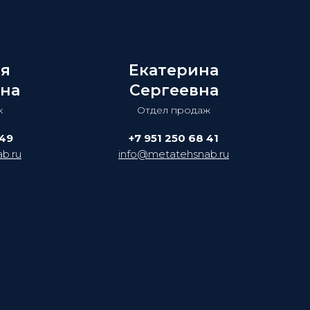
ия
Екатерина
на
Сергеевна
ж
Отдел продаж
 49
+7 951 250 68 41
b.ru
info@metatehsnab.ru