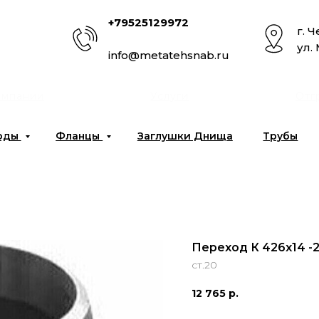
+79525129972
г. 
ул.
info@metatehsnab.ru
омпании
Услуги
Отг
оды
Фланцы
Заглушки Днища
Трубы
Переход К 426x14 -2
ст.20
12 765
р.