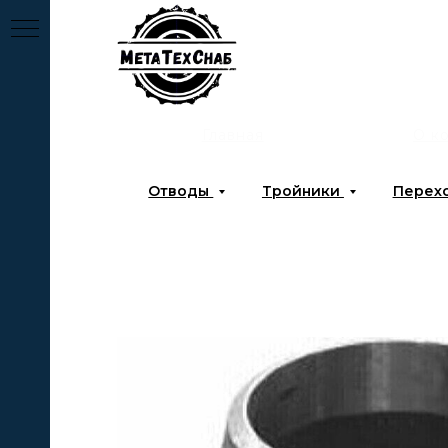
Главная
О к
Отводы
Тройники
Перех