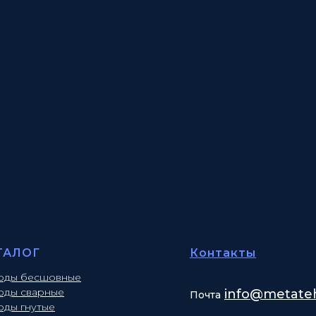
ТАЛОГ
Контакты
оды бесшовные
оды сварные
info
@metateh
Почта
оды гнутые