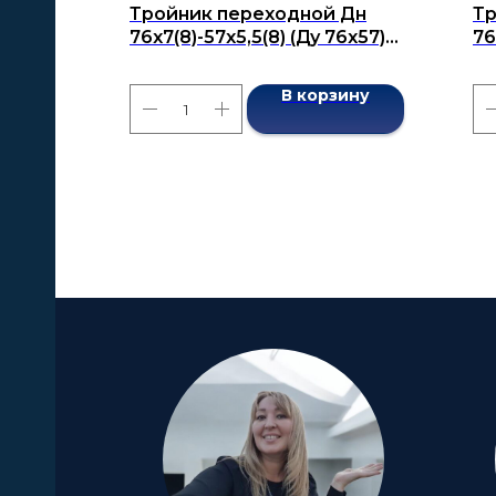
Тройник переходной Дн
Тр
76x7(8)-57x5,5(8) (Ду 76x57)
76
бесшовный ГОСТ 17376-2001
ГО
В корзину