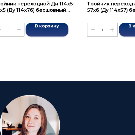
ойник переходной Дн 114х5-
Тройник переходн
х5 (Ду 114х76) бесшовный
57x6 (Ду 114x57) 
СТ 17376-2001
ГОСТ 17376-2001
В корзину
В 