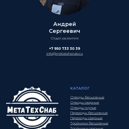
Андрей
Сергеевич
Отдел развития
+7 950 733 30 39
info@metatehsnab.ru
КАТАЛОГ
Отводы бесшовные
Отводы сварные
Отводы гнутые
Переходы бесшовные
Переходы сварные
Тройники бесшовные
Тройники сварные