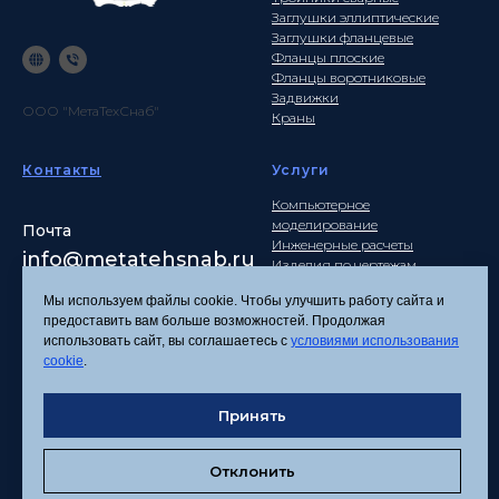
Заглушки эллиптические
Заглушки фланцевые
Фланцы плоские
Фланцы воротниковые
Задвижки
ООО "МетаТехСнаб"
Краны
Контакты
Услуги
Компьютерное
моделирование
Почта
Инженерные расчеты
info
@metatehsnab.ru
Изделия по чертежам
Мы используем файлы cookie. Чтобы улучшить работу сайта и
предоставить вам больше возможностей. Продолжая
использовать сайт, вы соглашаетесь с
условиями использования
Политика
cookie
.
конфиденциальности
Согласие на обработку
персональных данных
Принять
Соглашение об
использовании файлов
Отклонить
cookies