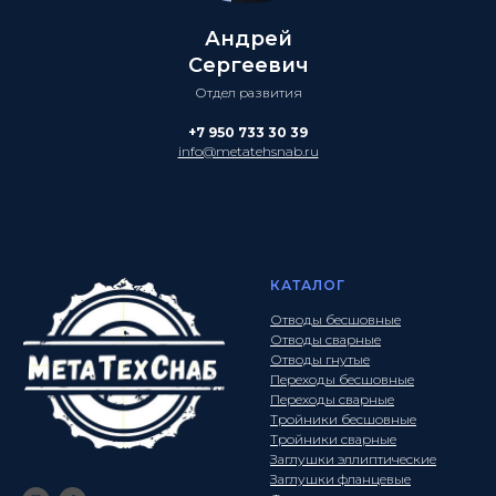
Андрей
Сергеевич
Отдел развития
+7 950 733 30 39
info@metatehsnab.ru
КАТАЛОГ
Отводы бесшовные
Отводы сварные
Отводы гнутые
Переходы бесшовные
Переходы сварные
Тройники бесшовные
Тройники сварные
Заглушки эллиптические
Заглушки фланцевые