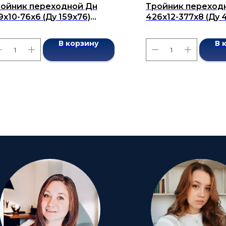
ойник переходной Дн
Тройник переход
9x10-76x6 (Ду 159x76)
426х12-377х8 (Ду 
сшовный ГОСТ 17376-2001
бесшовный ГОСТ 1
В корзину
В 