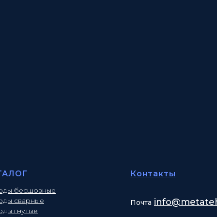
ТАЛОГ
Контакты
оды бесшовные
оды сварные
info
@metateh
Почта
оды гнутые