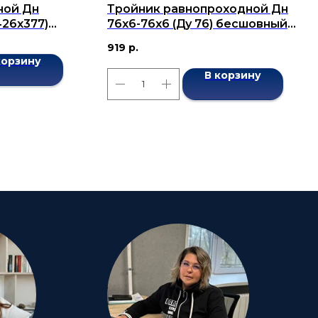
ной Дн
Тройник равнопроходной Дн
426х377)
76x6-76x6 (Ду 76) бесшовный
7376-2001
ГОСТ 17376-2001
919
р.
корзину
В корзину