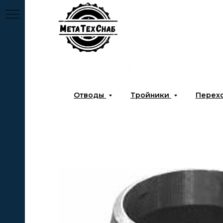
Главная
О к
Отводы
Тройники
Перех