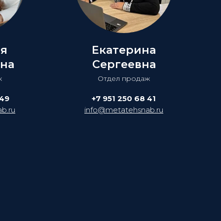
ия
Екатерина
на
Сергеевна
ж
Отдел продаж
 49
+7 951 250 68 41
b.ru
info@metatehsnab.ru