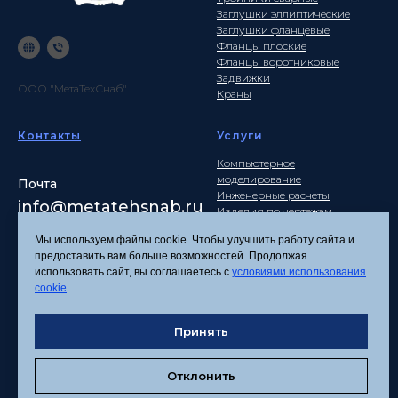
Заглушки эллиптические
Заглушки фланцевые
Фланцы плоские
Фланцы воротниковые
Задвижки
ООО "МетаТехСнаб"
Краны
Контакты
Услуги
Компьютерное
моделирование
Почта
Инженерные расчеты
info
@metatehsnab.ru
Изделия по чертежам
Мы используем файлы cookie. Чтобы улучшить работу сайта и
предоставить вам больше возможностей. Продолжая
использовать сайт, вы соглашаетесь с
условиями использования
Политика
cookie
.
конфиденциальности
Согласие на обработку
персональных данных
Принять
Соглашение об
использовании файлов
Отклонить
cookies