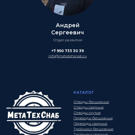
Андрей
Сергеевич
Отдел развития
+7 950 733 30 39
info@metatehsnab.ru
КАТАЛОГ
Отводы бесшовные
Отводы сварные
Отводы гнутые
Переходы бесшовные
Переходы сварные
Тройники бесшовные
Тройники сварные