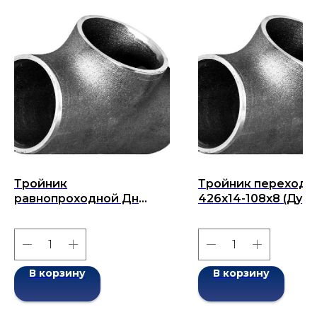
Тройник
Тройник переходн
равнопроходной Дн
426х14-108х8 (Ду
168x6-168x6 (Ду 168)
426х108) бесшовн
бесшовный ГОСТ 17376-
ГОСТ 17376-2001
2001
В корзину
В корзину