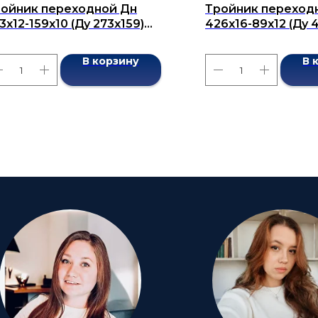
ойник переходной Дн
Тройник переход
3х12-159х10 (Ду 273х159)
426х16-89х12 (Ду 
сшовный ГОСТ 17376-2001
бесшовный ГОСТ 1
В корзину
В 