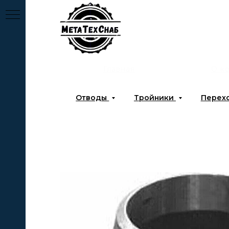
Главная
О к
Отводы
Тройники
Перех