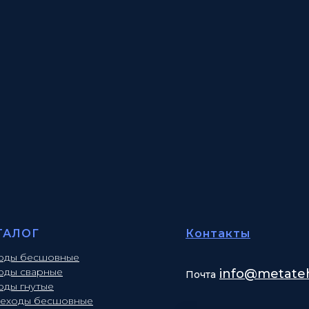
ТАЛОГ
Контакты
оды бесшовные
оды сварные
info
@metateh
Почта
оды гнутые
еходы бесшовные