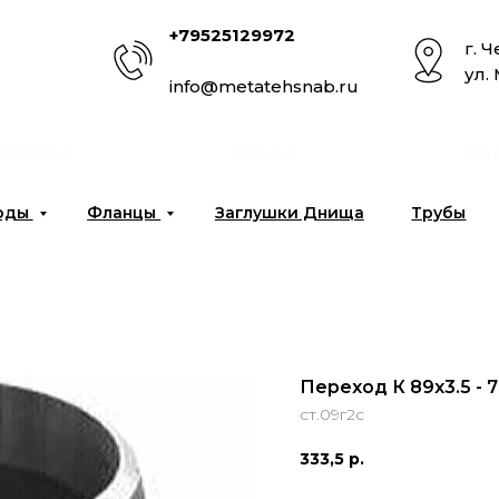
+79525129972
г. 
ул.
info@metatehsnab.ru
омпании
Услуги
Отг
оды
Фланцы
Заглушки Днища
Трубы
Переход К 89х3.5 - 
ст.09г2с
333,5
р.