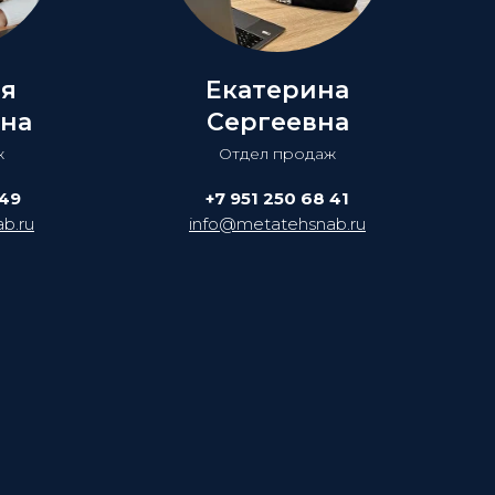
ия
Екатерина
на
Сергеевна
ж
Отдел продаж
 49
+7 951 250 68 41
b.ru
info@metatehsnab.ru