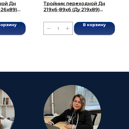
ной Дн
Тройник переходной Дн
426х89)
219x6-89x6 (Ду 219x89)
7376-2001
бесшовный ГОСТ 17376-2001
корзину
В корзину