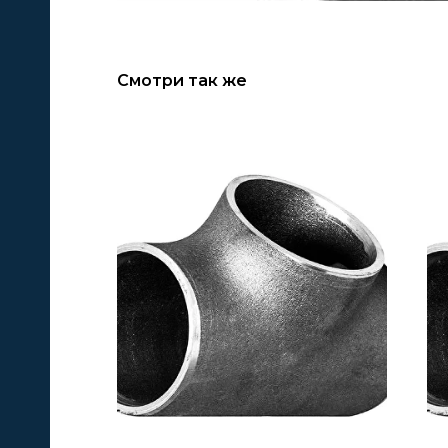
Смотри так же
А