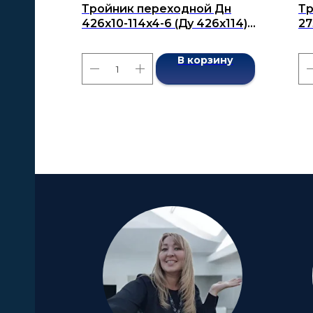
Тройник переходной Дн
Тр
426x10-114x4-6 (Ду 426x114)
27
бесшовный ГОСТ 17376-2001
бе
В корзину