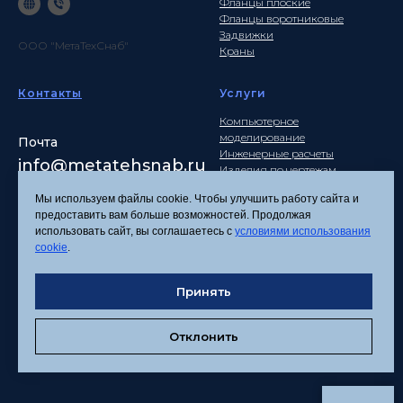
Фланцы плоские
Фланцы воротниковые
Задвижки
ООО "МетаТехСнаб"
Краны
Контакты
Услуги
Компьютерное
моделирование
Почта
Инженерные расчеты
info
@metatehsnab.ru
Изделия по чертежам
Мы используем файлы cookie. Чтобы улучшить работу сайта и
предоставить вам больше возможностей. Продолжая
использовать сайт, вы соглашаетесь с
условиями использования
Политика
cookie
.
конфиденциальности
Согласие на обработку
Принять
персональных данных
Соглашение об
использовании файлов
Отклонить
cookies