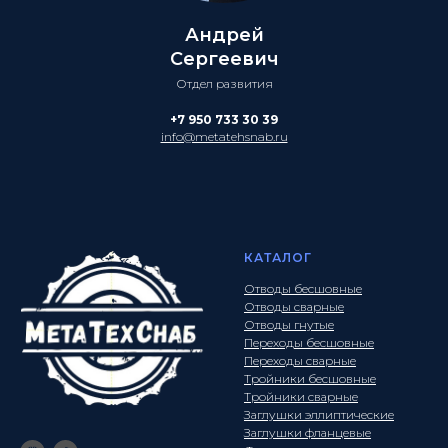
Андрей
Сергеевич
Отдел развития
+7 950 733 30 39
info@metatehsnab.ru
КАТАЛОГ
Отводы бесшовные
Отводы сварные
Отводы гнутые
Переходы бесшовные
Переходы сварные
Тройники бесшовные
Тройники сварные
Заглушки эллиптические
Заглушки фланцевые