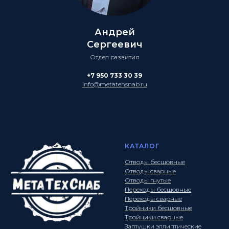
Андрей
Сергеевич
Отдел развития
+7 950 733 30 39
info@metatehsnab.ru
КАТАЛОГ
Отводы бесшовные
Отводы сварные
Отводы гнутые
Переходы бесшовные
Переходы сварные
Тройники бесшовные
Тройники сварные
Заглушки эллиптические