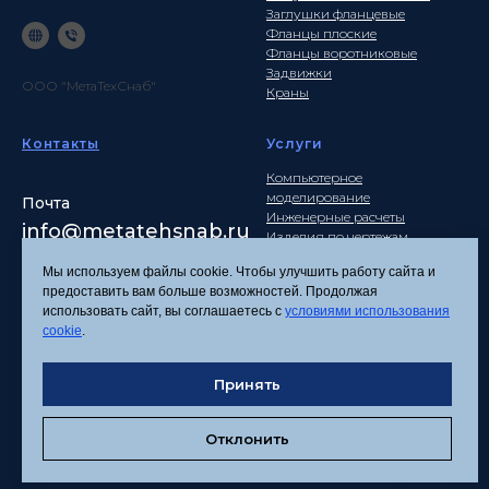
Заглушки фланцевые
Фланцы плоские
Фланцы воротниковые
Задвижки
ООО "МетаТехСнаб"
Краны
Контакты
Услуги
Компьютерное
моделирование
Почта
Инженерные расчеты
info
@metatehsnab.ru
Изделия по чертежам
Мы используем файлы cookie. Чтобы улучшить работу сайта и
предоставить вам больше возможностей. Продолжая
использовать сайт, вы соглашаетесь с
условиями использования
Политика
cookie
.
конфиденциальности
Согласие на обработку
персональных данных
Принять
Соглашение об
использовании файлов
Отклонить
cookies