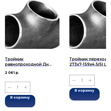
Тройник
Тройник переходн
равнопроходной Дн
273x7-159x4,5(5) (Ду
89x7(8)-89x7(8) (Ду 89)
273x159) бесшовны
2 061
р.
бесшовный ГОСТ 17376-
ГОСТ 17376-2001
2001
В корзину
В корзину